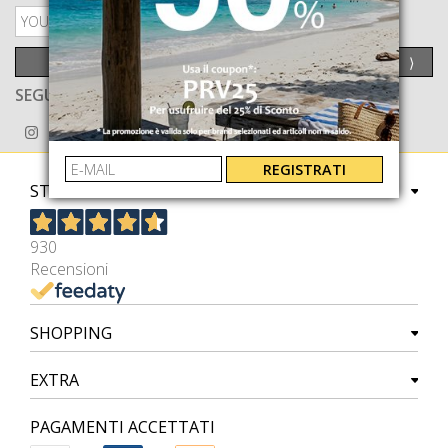
PRIVACY POLICY
INVIA
⟩
SEGUICI ANCHE SU
REGISTRATI
STORE
930
Recensioni
SHOPPING
EXTRA
PAGAMENTI ACCETTATI