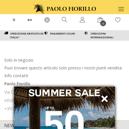
it
en
0
SPEDIZIONE GRATUITA IN
PAGAMENTI SICURI
SPEDIZIONI
ITALIA
*
INTERNAZIONALI
Solo in negozio
Puoi trovare questo articolo solo presso i nostri punti vendita:
Info contatti
Paolo Fiorillo
Via Calabritto 9 80121 Napoli
info@paolofiorillo.com
+39 081 1857 6024
NEWSLETTER