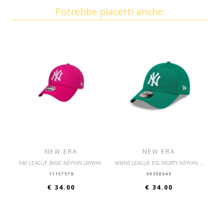
Potrebbe piacerti anche:
NEW ERA
NEW ERA
940 LEAGUE BASIC NEYYAN LRYWHI
WMNS LEAGUE ESS 9FORTY NEYYAN KGRWHI
11157578
60358040
€ 34.00
€ 34.00