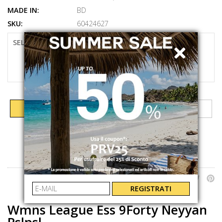
MADE IN:
BD
SKU:
60424627
SELEZIONARE LA TAGLIA
UNI
AGGIUNGI AL CARRELLO
CONDIVIDI SU:
REGISTRATI
Wmns League Ess 9Forty Neyyan