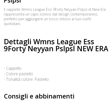
Pslpsl
Il cappello Wmns League Ess 9Forty Neyyan Pslpsl di New Era
rappresenta un capo iconico dal design contemporaneo,
perfetto per aggiungere un tocco stiloso ai tuoi outfit
quotidiani.
Dettagli Wmns League Ess
9Forty Neyyan Pslpsl NEW ERA
- Cappello
- Colore pastello
- Tonalità colore: Pastello
Consigli e abbinamenti