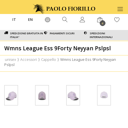
IT
EN
0
SPEDIZIONE GRATUITA IN
PAGAMENTI SICURI
SPEDIZIONI
ITALIA
*
INTERNAZIONALI
Wmns League Ess 9Forty Neyyan Pslpsl
unisex
⟩
Accessori
⟩
Cappello
⟩
Wmns League Ess 9Forty Neyyan
Pslpsl