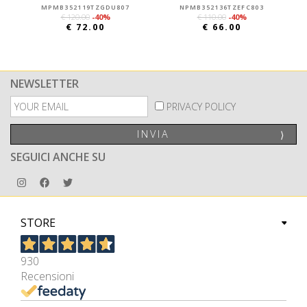
MPMB352119TZGDU807
NPMB352136TZEFC803
€ 120.00
-40%
€ 110.00
-40%
€ 72.00
€ 66.00
NEWSLETTER
PRIVACY POLICY
INVIA
⟩
SEGUICI ANCHE SU
STORE
930
Recensioni