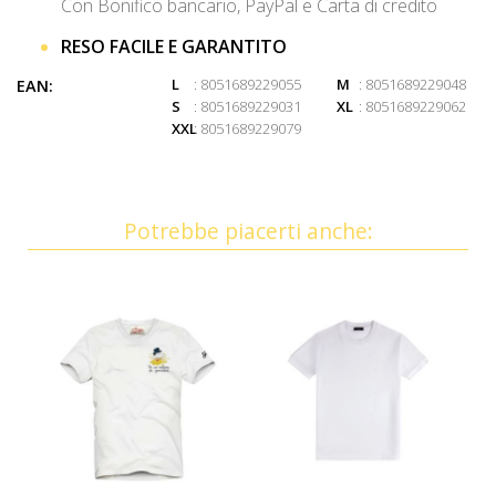
Con Bonifico bancario, PayPal e Carta di credito
RESO FACILE E GARANTITO
L
: 8051689229055
M
: 8051689229048
EAN:
S
: 8051689229031
XL
: 8051689229062
XXL
: 8051689229079
Potrebbe piacerti anche: