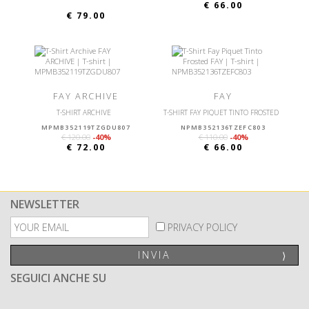
€ 66.00
€ 79.00
FAY ARCHIVE
FAY
T-SHIRT ARCHIVE
T-SHIRT FAY PIQUET TINTO FROSTED
MPMB352119TZGDU807
NPMB352136TZEFC803
€ 120.00
-40%
€ 110.00
-40%
€ 72.00
€ 66.00
NEWSLETTER
PRIVACY POLICY
INVIA
⟩
SEGUICI ANCHE SU