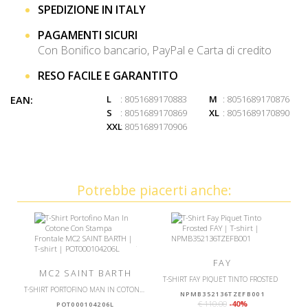
SPEDIZIONE IN ITALY
PAGAMENTI SICURI
Con Bonifico bancario, PayPal e Carta di credito
RESO FACILE E GARANTITO
L
: 8051689170883
M
: 8051689170876
EAN:
S
: 8051689170869
XL
: 8051689170890
XXL
: 8051689170906
Potrebbe piacerti anche:
FAY
MC2 SAINT BARTH
T-SHIRT FAY PIQUET TINTO FROSTED
T-SHIRT PORTOFINO MAN IN COTONE CON STAMPA FRONTALE
NPMB352136TZEFB001
€ 110.00
-40%
POT000104206L