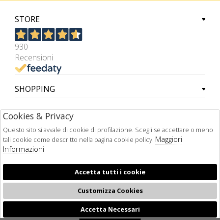
STORE
930
Recensioni
SHOPPING
EXTRA
Cookies & Privacy
Questo sito si avvale di cookie di profilazione. Scegli se accettare o meno
PAGAMENTI ACCETTATI
Maggiori
tali cookie come descritto nella pagina cookie policy.
Informazioni
Accetta tutti i cookie
Customizza Cookies
Accetta Necessari
🍪