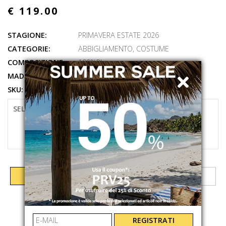
€ 119.00
STAGIONE:
PRIMAVERA ESTATE 2026
CATEGORIE:
ABBIGLIAMENTO
,
COSTUME
COMPOSIZIONE:
100%PL
MADE IN:
IT
SKU:
LIG000303291L
SELEZIONARE LA TAGLIA
M
XL
XXL
AGGIUNGI AL CARRELLO
REGISTRATI