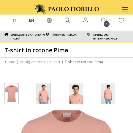
IT
EN
0
SPEDIZIONE GRATUITA IN
PAGAMENTI SICURI
SPEDIZIONI
ITALIA
*
INTERNAZIONALI
T-shirt in cotone Pima
uomo
⟩
Abbigliamento
⟩
T-shirt
⟩
T-shirt in cotone Pima