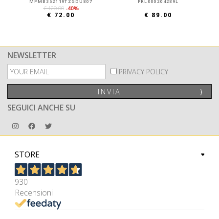
MPMB352119TZGDU807
PRL000204289L
€ 120.00
-40%
€ 72.00
€ 89.00
NEWSLETTER
PRIVACY POLICY
INVIA
⟩
SEGUICI ANCHE SU
STORE
930
Recensioni