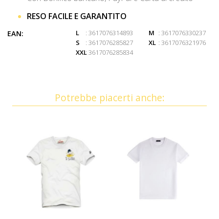
RESO FACILE E GARANTITO
L
: 3617076314893
M
: 3617076330237
EAN:
S
: 3617076285827
XL
: 3617076321976
XXL
: 3617076285834
Potrebbe piacerti anche: