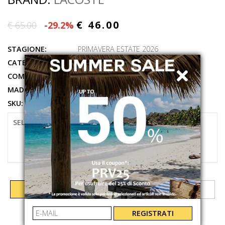
€ 46.00
€ 65.00
-29.2%
STAGIONE:
PRIMAVERA ESTATE 2026
CATEGORIE:
ABBIGLIAMENTO
,
T-SHIRT
COMPOSIZIONE:
100% COTTON
MADE IN:
SRI LANKA
SKU:
TH6709UI2
SELEZIONARE LA TAGLIA
S
M
L
AGGIUNGI AL CARRELLO
REGISTRATI