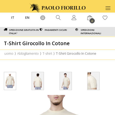
IT
EN
0
SPEDIZIONE GRATUITA IN
PAGAMENTI SICURI
SPEDIZIONI
ITALIA
*
INTERNAZIONALI
T-Shirt Girocollo In Cotone
uomo
⟩
Abbigliamento
⟩
T-shirt
⟩
T-Shirt Girocollo In Cotone