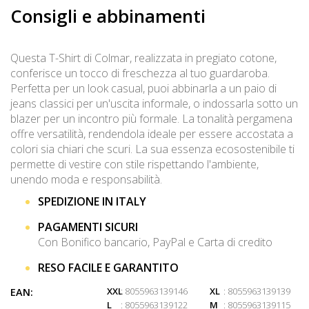
Consigli e abbinamenti
Questa T-Shirt di Colmar, realizzata in pregiato cotone,
conferisce un tocco di freschezza al tuo guardaroba.
Perfetta per un look casual, puoi abbinarla a un paio di
jeans classici per un'uscita informale, o indossarla sotto un
blazer per un incontro più formale. La tonalità pergamena
offre versatilità, rendendola ideale per essere accostata a
colori sia chiari che scuri. La sua essenza ecosostenibile ti
permette di vestire con stile rispettando l'ambiente,
unendo moda e responsabilità.
SPEDIZIONE IN ITALY
PAGAMENTI SICURI
Con Bonifico bancario, PayPal e Carta di credito
RESO FACILE E GARANTITO
XXL
: 8055963139146
XL
: 8055963139139
EAN:
L
: 8055963139122
M
: 8055963139115