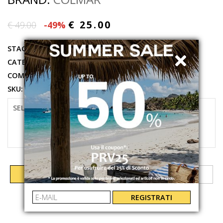
€ 25.00
€ 49.00
-49%
STAGIONE:
PRIMAVERA ESTATE 2026
CATEGORIE:
ABBIGLIAMENTO
,
T-SHIRT
COMPOSIZIONE:
100%COTONE
SKU:
75296SH764
SELEZIONARE LA TAGLIA
L
XL
XXL
AGGIUNGI AL CARRELLO
REGISTRATI