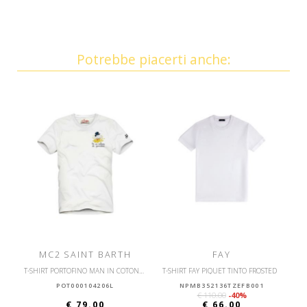
Potrebbe piacerti anche:
MC2 SAINT BARTH
FAY
T-SHIRT PORTOFINO MAN IN COTONE CON STAMPA FRONTALE
T-SHIRT FAY PIQUET TINTO FROSTED
POT000104206L
NPMB352136TZEFB001
€ 110.00
-40%
€ 79.00
€ 66.00