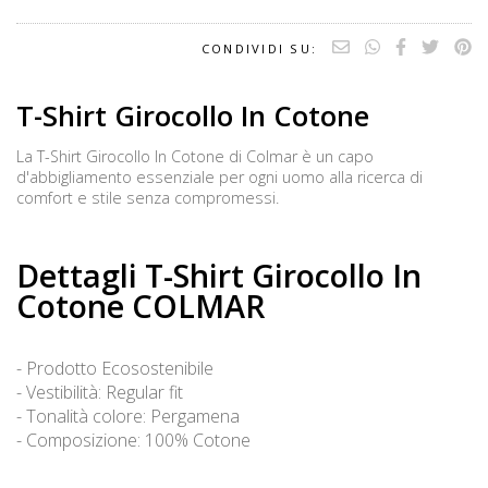
CONDIVIDI SU:
T-Shirt Girocollo In Cotone
La T-Shirt Girocollo In Cotone di Colmar è un capo
d'abbigliamento essenziale per ogni uomo alla ricerca di
comfort e stile senza compromessi.
Dettagli T-Shirt Girocollo In
Cotone COLMAR
- Prodotto Ecosostenibile
- Vestibilità: Regular fit
- Tonalità colore: Pergamena
- Composizione: 100% Cotone