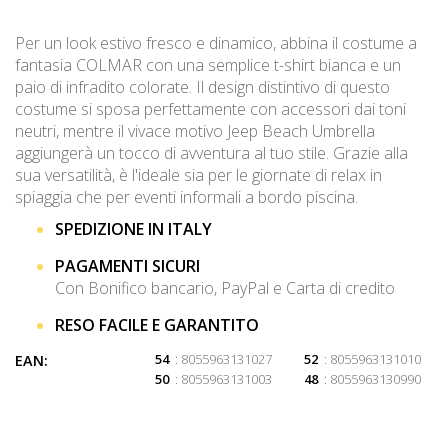
Per un look estivo fresco e dinamico, abbina il costume a
fantasia COLMAR con una semplice t-shirt bianca e un
paio di infradito colorate. Il design distintivo di questo
costume si sposa perfettamente con accessori dai toni
neutri, mentre il vivace motivo Jeep Beach Umbrella
aggiungerà un tocco di avventura al tuo stile. Grazie alla
sua versatilità, è l'ideale sia per le giornate di relax in
spiaggia che per eventi informali a bordo piscina.
SPEDIZIONE IN ITALY
PAGAMENTI SICURI
Con Bonifico bancario, PayPal e Carta di credito
RESO FACILE E GARANTITO
54
: 8055963131027
52
: 8055963131010
EAN:
50
: 8055963131003
48
: 8055963130990