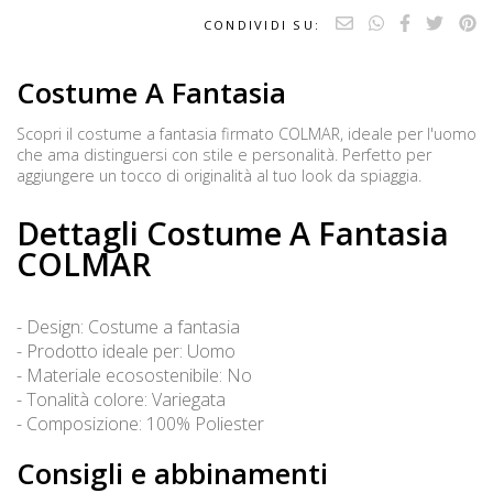
CONDIVIDI SU:
Costume A Fantasia
Scopri il costume a fantasia firmato COLMAR, ideale per l'uomo
che ama distinguersi con stile e personalità. Perfetto per
aggiungere un tocco di originalità al tuo look da spiaggia.
Dettagli Costume A Fantasia
COLMAR
- Design: Costume a fantasia
- Prodotto ideale per: Uomo
- Materiale ecosostenibile: No
- Tonalità colore: Variegata
- Composizione: 100% Poliester
Consigli e abbinamenti