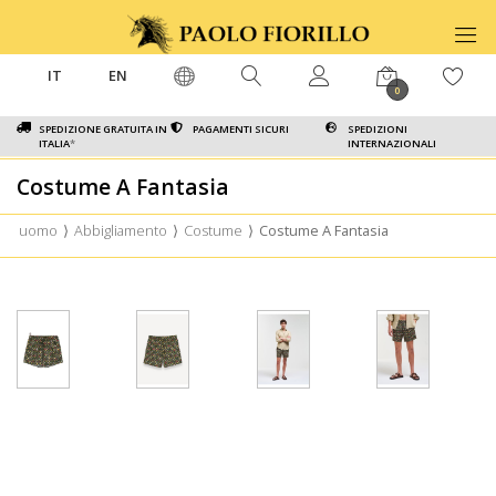
IT
EN
0
SPEDIZIONE GRATUITA IN
PAGAMENTI SICURI
SPEDIZIONI
ITALIA
*
INTERNAZIONALI
Costume A Fantasia
uomo
⟩
Abbigliamento
⟩
Costume
⟩
Costume A Fantasia