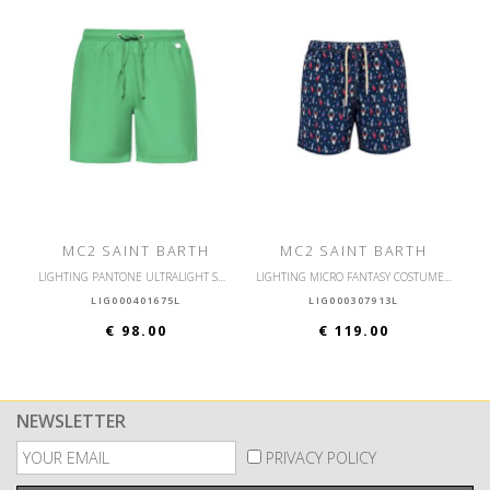
MC2 SAINT BARTH
MC2 SAINT BARTH
LIGHTING PANTONE ULTRALIGHT SWIM SHORT PANTONE
LIGHTING MICRO FANTASY COSTUME DA BAGNO ULTRALEGGERO
LIG000401675L
LIG000307913L
€ 98.00
€ 119.00
NEWSLETTER
PRIVACY POLICY