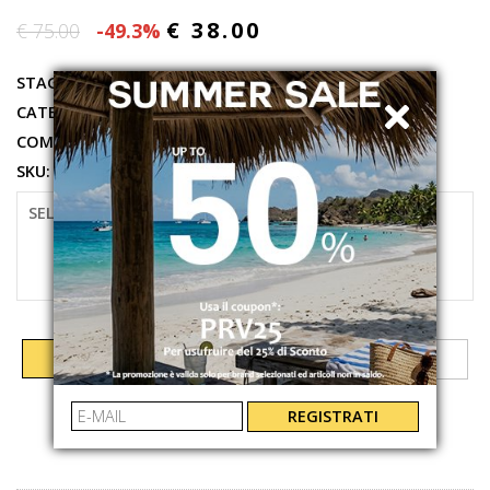
€ 38.00
€ 75.00
-49.3%
STAGIONE:
PRIMAVERA ESTATE 2026
CATEGORIE:
ABBIGLIAMENTO
,
COSTUME
COMPOSIZIONE:
100%POLIESTER
SKU:
7269A1HL63B
SELEZIONARE LA TAGLIA
48
50
52
54
AGGIUNGI AL CARRELLO
REGISTRATI