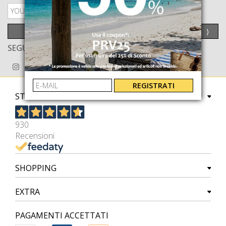
PRIVACY POLICY
INVIA
⟩
SEGUICI ANCHE SU
REGISTRATI
STORE
930
Recensioni
SHOPPING
EXTRA
PAGAMENTI ACCETTATI