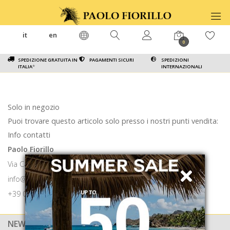
it
en
0
SPEDIZIONE GRATUITA IN
PAGAMENTI SICURI
SPEDIZIONI
ITALIA
*
INTERNAZIONALI
Solo in negozio
Puoi trovare questo articolo solo presso i nostri punti vendita:
Info contatti
Paolo Fiorillo
Via Calabritto 9 80121 Napoli
info@paolofiorillo.com
+39 081 1857 6024
NEWSLETTER