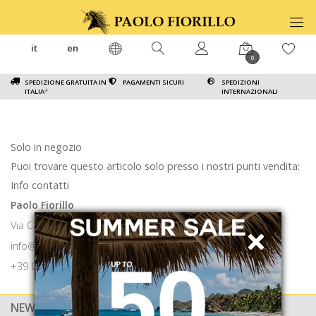
it
en
0
SPEDIZIONE GRATUITA IN
PAGAMENTI SICURI
SPEDIZIONI
ITALIA
*
INTERNAZIONALI
Solo in negozio
Puoi trovare questo articolo solo presso i nostri punti vendita:
Info contatti
Paolo Fiorillo
Via Calabritto 9 80121 Napoli
info@paolofiorillo.com
+39 081 1857 6024
NEWSLETTER