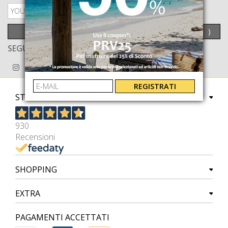
PRIVACY POLICY
INVIA
⟩
SEGUICI ANCHE SU
REGISTRATI
STORE
930
Recensioni
SHOPPING
EXTRA
PAGAMENTI ACCETTATI