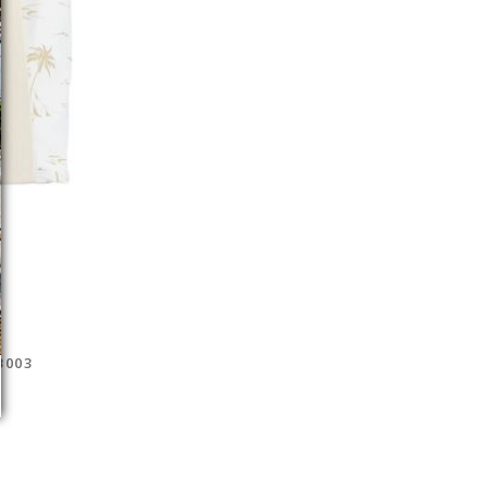
Y
B003