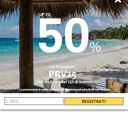
WER MOUNTAIN
FAY
TOTE BAG
BORSA MARE FA
6002350142N10
N7MF9521520ZGA
€ 175.00
-29.7%
€ 290.00
-40%
REGISTRATI
€ 123.00
€ 174.00