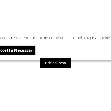
e accettare o meno tali cookie come descritto nella pagina cookie 
ccetta Necessari
richiedi reso