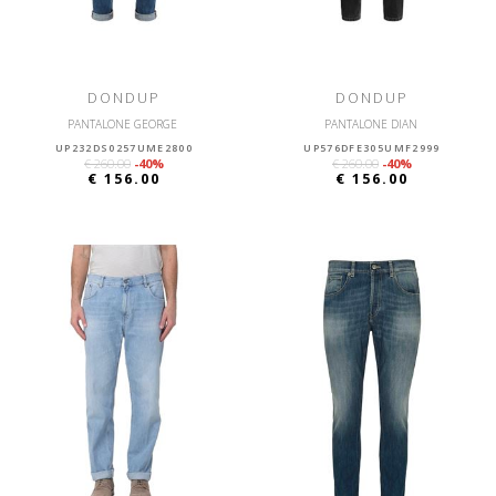
DONDUP
DONDUP
PANTALONE GEORGE
PANTALONE DIAN
UP232DS0257UME2800
UP576DFE305UMF2999
€ 260.00
-40%
€ 260.00
-40%
€ 156.00
€ 156.00