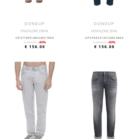
DONDUP
DONDUP
PANTALONE ERVIN
PANTALONE DIAN
UP577DFE286UMA7800
UP576DS0107UME4800
€ 260.00
-40%
€ 260.00
-40%
€ 156.00
€ 156.00