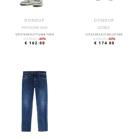
DONDUP
DONDUP
PANTALONE DIAN
GEORGE
UP576DF0277UMB1900
UP232DSK318UJ37900
€ 270.00
-40%
€ 290.00
-40%
€ 162.00
€ 174.00