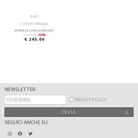
FAY
5 TASCHE ORIGINAL
NTM8251196LUORU607
€ 350.00
-30%
€ 245.00
NEWSLETTER
PRIVACY POLICY
INVIA
⟩
SEGUICI ANCHE SU