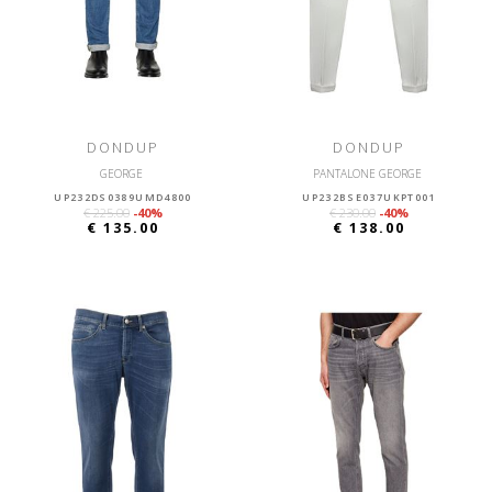
DONDUP
DONDUP
GEORGE
PANTALONE GEORGE
UP232DS0389UMD4800
UP232BSE037UKPT001
€ 225.00
-40%
€ 230.00
-40%
€ 135.00
€ 138.00