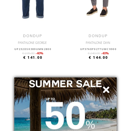
DONDUP
DONDUP
PANTALONE GEORGE
PANTALONE DIAN
UP232DS0389UMN2800
UP576DF0277UMC9900
€ 235.00
-40%
€ 240.00
-40%
€ 141.00
€ 144.00