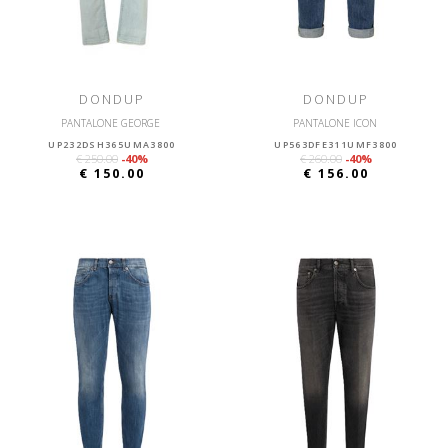
DONDUP
DONDUP
PANTALONE GEORGE
PANTALONE ICON
UP232DSH365UMA3800
UP563DFE311UMF3800
€ 250.00
-40%
€ 260.00
-40%
€ 150.00
€ 156.00