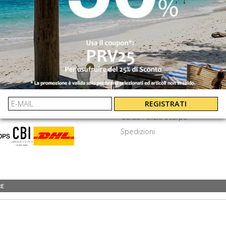
INVIA
⟩
EXTRA
amenti
Cookie e privacy
Termini e Condizioni
Frequenti
Lavora Con Noi
REGISTRATI
Guida Pulizia Scarpe
Spedizioni
RE