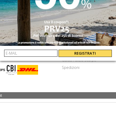
INVIA
⟩
EXTRA
amenti
Cookie e privacy
Termini e Condizioni
Frequenti
Lavora Con Noi
REGISTRATI
Guida Pulizia Scarpe
Spedizioni
RE