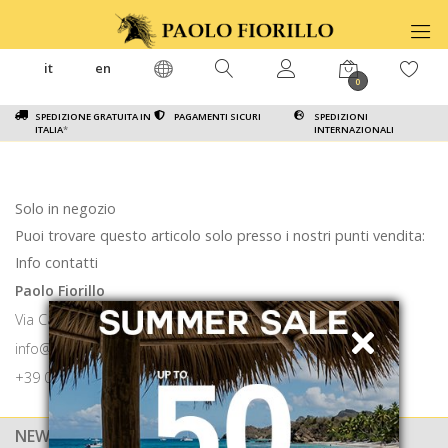
it
en
0
SPEDIZIONE GRATUITA IN
PAGAMENTI SICURI
SPEDIZIONI
ITALIA
*
INTERNAZIONALI
Solo in negozio
Puoi trovare questo articolo solo presso i nostri punti vendita:
Info contatti
Paolo Fiorillo
Via Calabritto 9 80121 Napoli
info@paolofiorillo.com
+39 081 1857 6024
NEWSLETTER