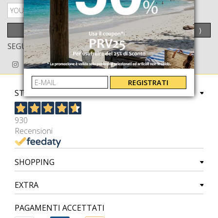
PRIVACY POLICY
INVIA
⟩
SEGUICI ANCHE SU
REGISTRATI
STORE
930
Recensioni
SHOPPING
EXTRA
PAGAMENTI ACCETTATI