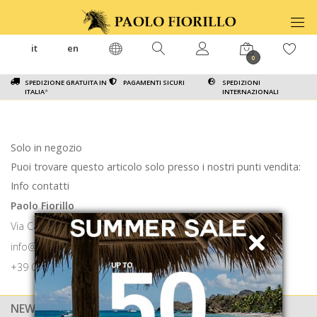
it
en
0
SPEDIZIONE GRATUITA IN
PAGAMENTI SICURI
SPEDIZIONI
ITALIA
*
INTERNAZIONALI
Solo in negozio
Puoi trovare questo articolo solo presso i nostri punti vendita:
Info contatti
Paolo Fiorillo
Via Calabritto 9 80121 Napoli
info@paolofiorillo.com
+39 081 1857 6024
NEWSLETTER