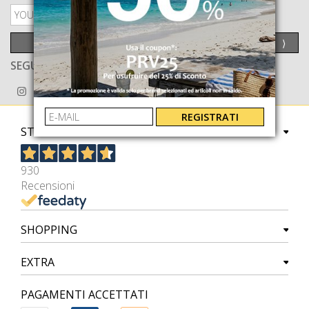
PRIVACY POLICY
INVIA
⟩
SEGUICI ANCHE SU
REGISTRATI
STORE
930
Recensioni
SHOPPING
EXTRA
PAGAMENTI ACCETTATI