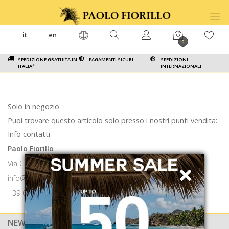
it
en
0
SPEDIZIONE GRATUITA IN
PAGAMENTI SICURI
SPEDIZIONI
ITALIA
*
INTERNAZIONALI
Solo in negozio
Puoi trovare questo articolo solo presso i nostri punti vendita:
Info contatti
Paolo Fiorillo
Via Calabritto 9 80121 Napoli
info@paolofiorillo.com
+39 081 1857 6024
NEWSLETTER