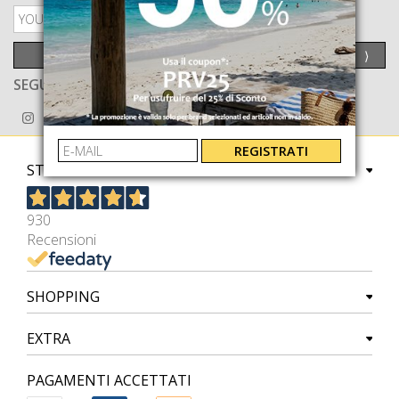
PRIVACY POLICY
INVIA
⟩
SEGUICI ANCHE SU
REGISTRATI
STORE
930
Recensioni
SHOPPING
EXTRA
PAGAMENTI ACCETTATI