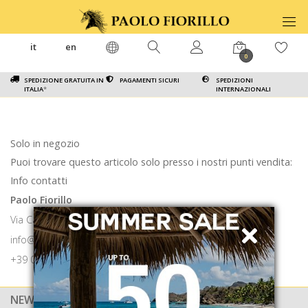
it
en
0
SPEDIZIONE GRATUITA IN
PAGAMENTI SICURI
SPEDIZIONI
ITALIA
*
INTERNAZIONALI
Solo in negozio
Puoi trovare questo articolo solo presso i nostri punti vendita:
Info contatti
Paolo Fiorillo
Via Calabritto 9 80121 Napoli
info@paolofiorillo.com
+39 081 1857 6024
NEWSLETTER