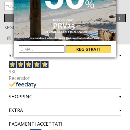
PRIVACY POLICY
INVIA
⟩
SEGUICI ANCHE SU
REGISTRATI
STORE
930
Recensioni
SHOPPING
EXTRA
PAGAMENTI ACCETTATI