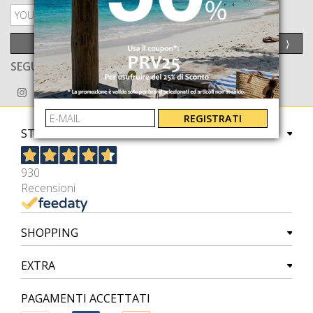
PRIVACY POLICY
INVIA
⟩
SEGUICI ANCHE SU
REGISTRATI
STORE
930
Recensioni
SHOPPING
EXTRA
PAGAMENTI ACCETTATI