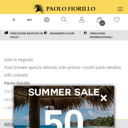
it
en
0
SPEDIZIONE GRATUITA IN
PAGAMENTI SICURI
SPEDIZIONI
ITALIA
*
INTERNAZIONALI
Solo in negozio
Puoi trovare questo articolo solo presso i nostri punti vendita:
Info contatti
Paolo Fiorillo
Via Calabritto 9 80121 Napoli
info@paolofiorillo.com
+39 081 1857 6024
NEWSLETTER