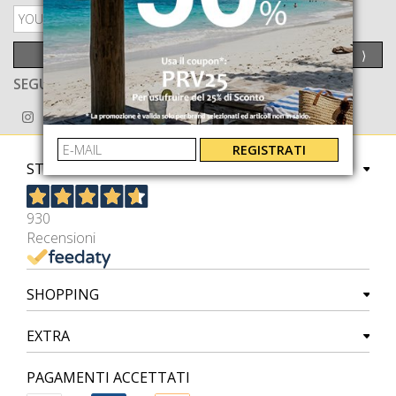
PRIVACY POLICY
INVIA
⟩
SEGUICI ANCHE SU
REGISTRATI
STORE
930
Recensioni
SHOPPING
EXTRA
PAGAMENTI ACCETTATI