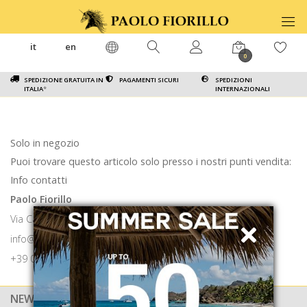
it
en
0
SPEDIZIONE GRATUITA IN
PAGAMENTI SICURI
SPEDIZIONI
ITALIA
*
INTERNAZIONALI
Solo in negozio
Puoi trovare questo articolo solo presso i nostri punti vendita:
Info contatti
Paolo Fiorillo
Via Calabritto 9 80121 Napoli
info@paolofiorillo.com
+39 081 1857 6024
NEWSLETTER