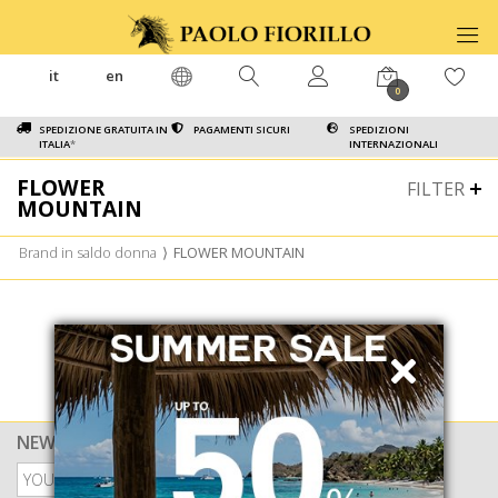
it
en
0
SPEDIZIONE GRATUITA IN
PAGAMENTI SICURI
SPEDIZIONI
ITALIA
*
INTERNAZIONALI
FLOWER
FILTER
MOUNTAIN
Brand in saldo donna
⟩
FLOWER MOUNTAIN
NEWSLETTER
PRIVACY POLICY