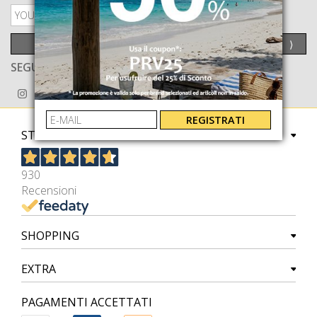
PRIVACY POLICY
INVIA
⟩
SEGUICI ANCHE SU
REGISTRATI
STORE
930
Recensioni
SHOPPING
EXTRA
PAGAMENTI ACCETTATI