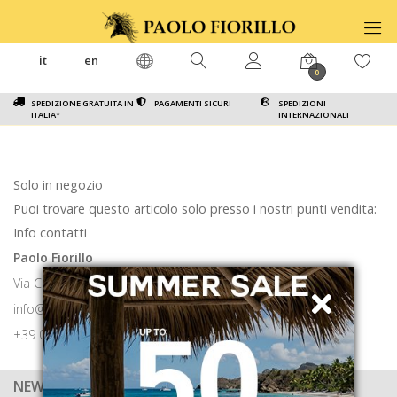
it
en
0
SPEDIZIONE GRATUITA IN
PAGAMENTI SICURI
SPEDIZIONI
ITALIA
*
INTERNAZIONALI
Solo in negozio
Puoi trovare questo articolo solo presso i nostri punti vendita:
Info contatti
Paolo Fiorillo
Via Calabritto 9 80121 Napoli
info@paolofiorillo.com
+39 081 1857 6024
NEWSLETTER