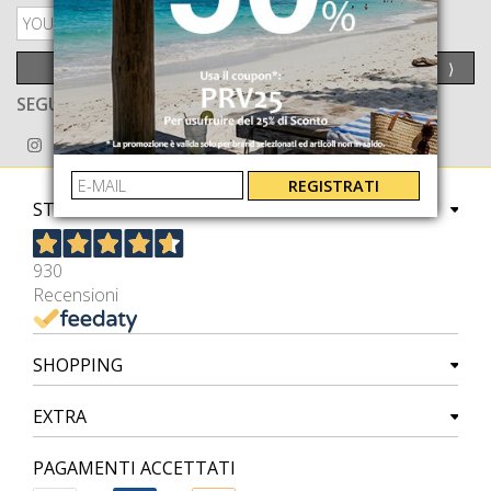
PRIVACY POLICY
INVIA
⟩
SEGUICI ANCHE SU
REGISTRATI
STORE
930
Recensioni
SHOPPING
EXTRA
PAGAMENTI ACCETTATI