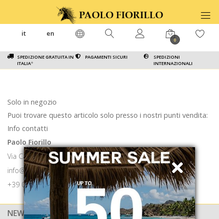
it
en
0
SPEDIZIONE GRATUITA IN
PAGAMENTI SICURI
SPEDIZIONI
ITALIA
*
INTERNAZIONALI
Solo in negozio
Puoi trovare questo articolo solo presso i nostri punti vendita:
Info contatti
Paolo Fiorillo
Via Calabritto 9 80121 Napoli
info@paolofiorillo.com
+39 081 1857 6024
NEWSLETTER