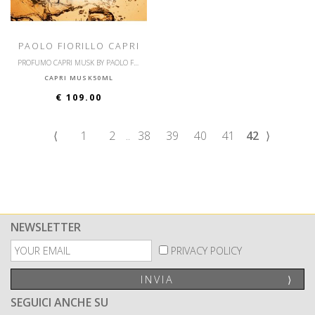
PAOLO FIORILLO CAPRI
PROFUMO CAPRI MUSK BY PAOLO FIORILLO
CAPRI MUSK50ML
€ 109.00
⟨
1
2
..
38
39
40
41
42
⟩
NEWSLETTER
PRIVACY POLICY
INVIA
⟩
SEGUICI ANCHE SU