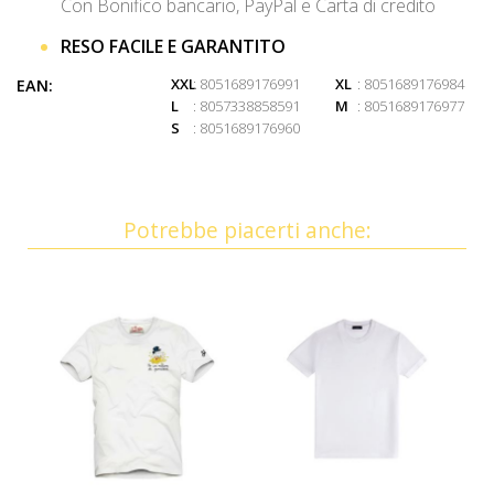
Con Bonifico bancario, PayPal e Carta di credito
RESO FACILE E GARANTITO
XXL
: 8051689176991
XL
: 8051689176984
EAN:
L
: 8057338858591
M
: 8051689176977
S
: 8051689176960
Potrebbe piacerti anche: