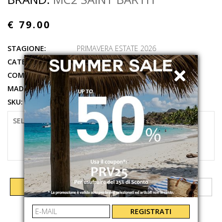
€ 79.00
STAGIONE:
PRIMAVERA ESTATE 2026
CATEGORIE:
ABBIGLIAMENTO
,
T-SHIRT
COMPOSIZIONE:
100%CO
MADE IN:
MACAO
SKU:
POT000101091L
SELEZIONARE LA TAGLIA
M
XXL
AGGIUNGI AL CARRELLO
REGISTRATI