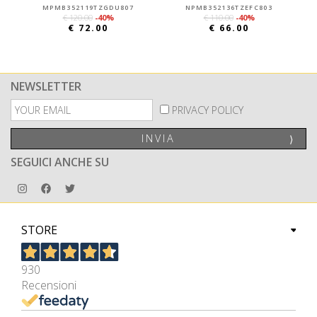
MPMB352119TZGDU807
NPMB352136TZEFC803
€ 120.00
-40%
€ 110.00
-40%
€ 72.00
€ 66.00
NEWSLETTER
PRIVACY POLICY
INVIA
⟩
SEGUICI ANCHE SU
STORE
930
Recensioni