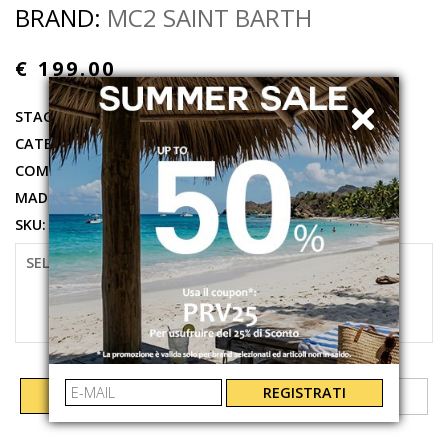
BRAND:
MC2 SAINT BARTH
€ 199.00
STAGIONE:
PRIMAVERA ESTATE 2026
CATEGORIE:
BORSE
,
POCHETTE
COMPOSIZIONE:
70%SBR 30%PL
MADE IN:
IT
SKU:
ALI003400002L
SELEZIONARE LA TAGLIA
UNI
REGISTRATI
AGGIUNGI AL CARRELLO