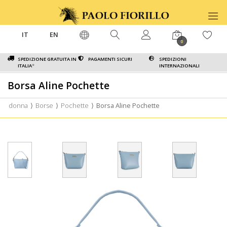
IT
EN
0
SPEDIZIONE GRATUITA IN
PAGAMENTI SICURI
SPEDIZIONI
ITALIA
*
INTERNAZIONALI
Borsa Aline Pochette
donna
⟩
Borse
⟩
Pochette
⟩
Borsa Aline Pochette