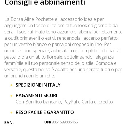
Consigli e abbinamenti
La Borsa Aline Pochette è l'accessorio ideale per
aggiungere un tocco di colore al tuo look da giorno o da
sera. Il suo raffinato tono azzurro si abbina perfettamente
a outfit primaverili o estivi, rendendola l'accento perfetto
per un vestito bianco o pantaloni cropped in lino. Per
un'occasione speciale, abbinala a un completo in tonalità
pastello o a un abito floreale, sottolineando l'eleganza
femminile e il tuo personale senso dello stile. Comoda e
versatile, questa borsa è adatta per una serata fuori o per
un brunch con le amiche.
SPEDIZIONE IN ITALY
PAGAMENTI SICURI
Con Bonifico bancario, PayPal e Carta di credito
RESO FACILE E GARANTITO
UNI
: 8051689006465
EAN: