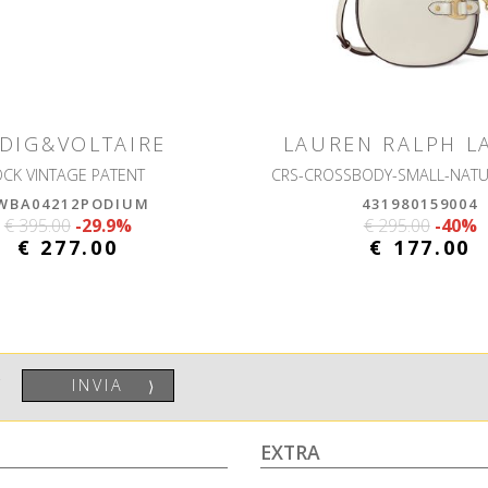
DIG&VOLTAIRE
LAUREN RALPH L
OCK VINTAGE PATENT
WBA04212PODIUM
431980159004
€ 395.00
-29.9%
€ 295.00
-40%
€ 277.00
€ 177.00
INVIA
⟩
EXTRA