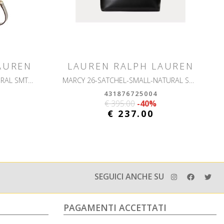
AUREN
LAUREN RALPH LAUREN
CRS-CROSSBODY-SMALL-NATURAL SMTH LEATHR
MARCY 26-SATCHEL-SMALL-NATURAL SMTH LEATHR
431876725004
€ 395.00
-40%
€ 237.00
SEGUICI ANCHE SU
PAGAMENTI ACCETTATI