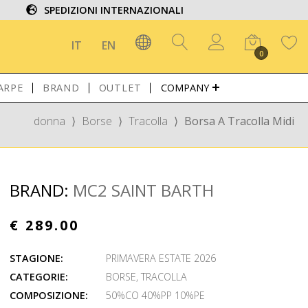
SPEDIZIONI INTERNAZIONALI
IT
EN
0
ARPE
BRAND
OUTLET
COMPANY
donna
⟩
Borse
⟩
Tracolla
⟩
Borsa A Tracolla Midi
BRAND:
MC2 SAINT BARTH
€ 289.00
STAGIONE:
PRIMAVERA ESTATE 2026
CATEGORIE:
BORSE
,
TRACOLLA
COMPOSIZIONE:
50%CO 40%PP 10%PE