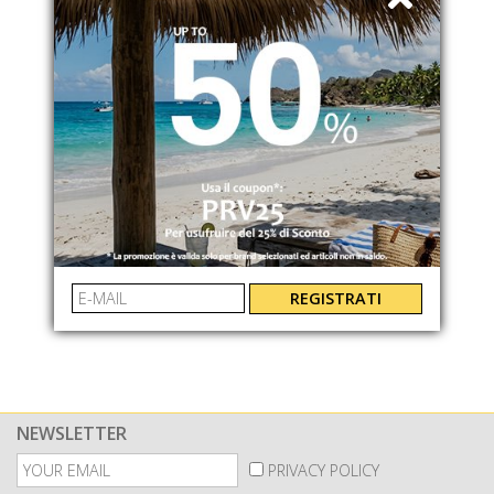
COLMAR
COLMAR
CANOTTA A COSTINE
CANOTTA A COSTINE
86547ZA768
86547ZA01
€ 49.00
-49%
€ 49.00
-49%
€ 25.00
€ 25.00
REGISTRATI
NEWSLETTER
PRIVACY POLICY