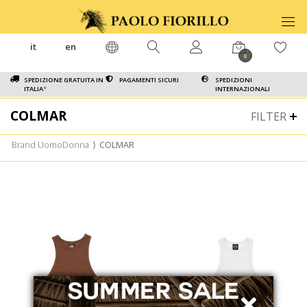
it
en
0
SPEDIZIONE GRATUITA IN
PAGAMENTI SICURI
SPEDIZIONI
ITALIA
*
INTERNAZIONALI
COLMAR
FILTER
Brand UomoDonna
⟩
COLMAR