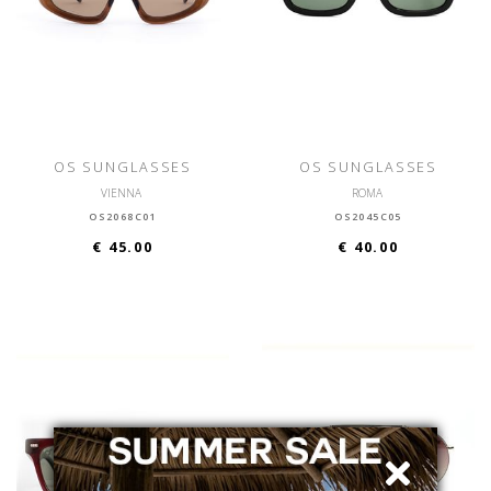
OS SUNGLASSES
OS SUNGLASSES
VIENNA
ROMA
OS2068C01
OS2045C05
€ 45.00
€ 40.00