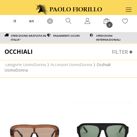
it
en
0
SPEDIZIONE GRATUITA IN
PAGAMENTI SICURI
SPEDIZIONI
ITALIA
*
INTERNAZIONALI
OCCHIALI
FILTER
categorie UomoDonna
⟩
Accessori UomoDonna
⟩
Occhiali
UomoDonna