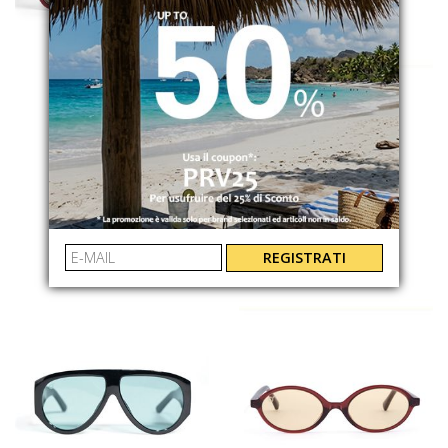
OS SUNGLASSES
OS SUNGLASSES
NEW YORK
DILI
OS2037C05
OS2060C04
€ 40.00
€ 45.00
REGISTRATI